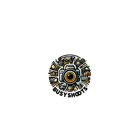
SUPPORT
Integer posuere erat a ante venenatis
dapibus posuere velit aliquet. Cras
mattis consectetur purus sit amet
fermentum.
FIND MORE